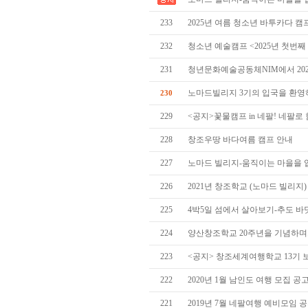
233
2025년 여름 청소년 바투카다 캠
232
청소년 예술캠프 <2025년 첫번째
231
청년문화예술공동체NIM에서 202
노마드빌리지 3기의 입국을 환영
230
229
<공지>꽃물캠프 in 네팔! 네팔로
228
창조우땅 바다여름 캠프 안내
227
노마드 빌리지-움직이는 마을을 
226
2021년 창조학교 (노마드 빌리지)
225
4박5일 섬에서 살아보기-추도 
224
양산창조학교 20주년을 기념하며
223
<공지> 창조세계여행학교 13기
222
2020년 1월 남인도 여행 모집 공
221
2019년 7월 네팔여행 예비모임 