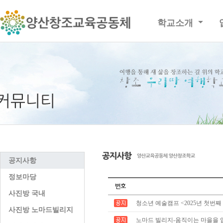
학교소개
공지사항
정보마당
사진방 국내
청소년 예술캠프 <2025년 첫번째
사진방 노마드빌리지
노마드 빌리지-움직이는 마을을 