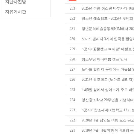
지난사진방
233
2025년 여름 청소년 바투카다 캠
자유게시판
232
청소년 예술캠프 <2025년 첫번째
231
청년문화예술공동체NIM에서 202
230
노마드빌리지 3기의 입국을 환영
229
<공지>꽃물캠프 in 네팔! 네팔로
228
창조우땅 바다여름 캠프 안내
227
노마드 빌리지-움직이는 마을을 
226
2021년 창조학교 (노마드 빌리지)
225
4박5일 섬에서 살아보기-추도 
224
양산창조학교 20주년을 기념하며
223
<공지> 창조세계여행학교 13기
222
2020년 1월 남인도 여행 모집 공
221
2019년 7월 네팔여행 예비모임 