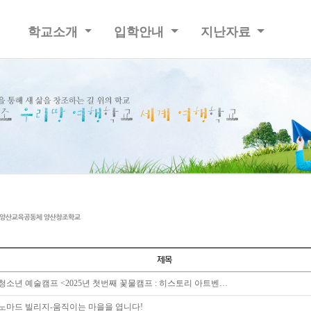
학교소개
입학안내
지난자료
청소년 예술캠프 <2025년 첫번째 꽃물캠프 : 히스토리 아트벤…
노마드 빌리지-움직이는 마을을 엽니다!