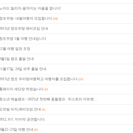
노마드 빌리지-움직이는 마을을 엽니다!
창조우땅- 네팔여행자 모집합니다
(24)
2013년 창조우땅 예비모임 안내
창조우땅 1월 여행 안내입니다
12월 여행 일정 조정
8월2일 캠프 출발 안내
11월17일, 24일 파주 출발 안내
2013년 창조 우리땅여행학교 여행자를 모집합니다
(21)
홈페이지 새단장 하였습니다
(2)
청소년 예술캠프 <2025년 첫번째 꽃물캠프 : 히스토리 아트벤…
오르빌 비자,예비모임 안내
(1)
2012, 6기. 마지막 공연합니다.
9월22~23일 여행 안내
(3)