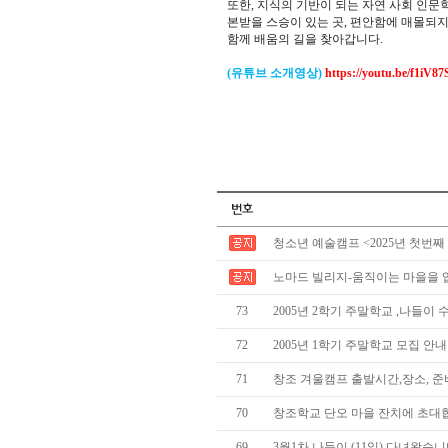
또한, 지식의 기반이 되는 자연 사회 인문
본받을 스승이 있는 곳, 편안함에 매몰되지
함께 배움의 길을 찾아갑니다.
(유튜브 소개영상)
https://youtu.be/f1iV8
청소년 예술캠프 <2025년 첫번째
노마드 빌리지-움직이는 마을을 
73
2005년 2학기 주말학교 ,나들이 
72
2005년 1학기 주말학교 모집 안내
71
창조 겨울캠프 출발시간,장소, 준
70
창조학교 단오 마을 잔치에 초대
69
3월1차 나들이 (11일) 다녀왔습니