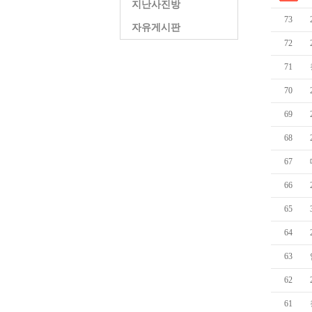
지난사진방
73
자유게시판
72
71
70
69
68
67
66
65
64
63
62
61