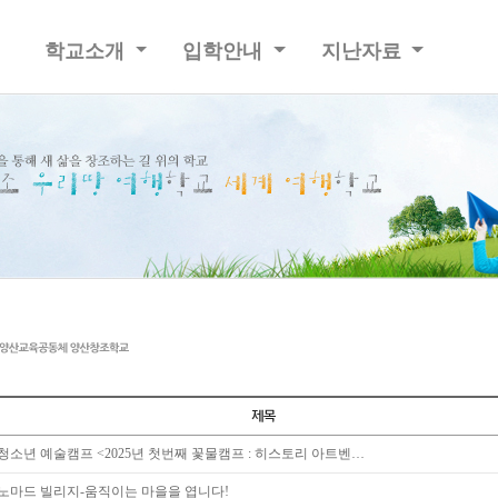
학교소개
입학안내
지난자료
청소년 예술캠프 <2025년 첫번째 꽃물캠프 : 히스토리 아트벤…
노마드 빌리지-움직이는 마을을 엽니다!