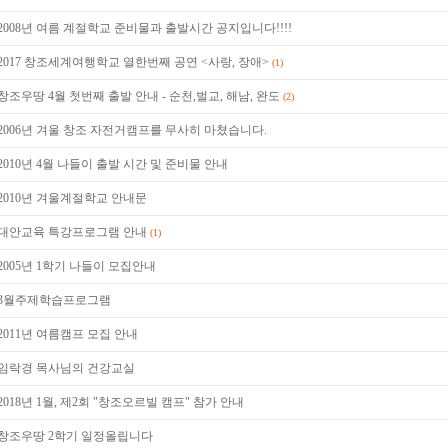
2008년 여름 계절학교 준비물과 출발시간 공지입니다!!!!
2017 창조세계여행학교 열한번째 공연 <사랑, 장애>
(1)
창조우땅 4월 첫번째 출발 안내 - 순천,벌교, 해남, 완도
(2)
2006년 겨울 창조 자전거캠프를 무사히 마쳤습니다.
2010년 4월 나들이 출발 시간 및 준비물 안내
2010년 겨울계절학교 안내문
대안교육 특강프로그램 안내
(1)
2005년 1학기 나들이 모집안내
3월주제학습프로그램
2011년 여름캠프 모집 안내
임락경 목사님의 건강교실
2018년 1월, 제2회 "창조오르빌 캠프" 참가 안내
창조우땅 2학기 일정올립니다