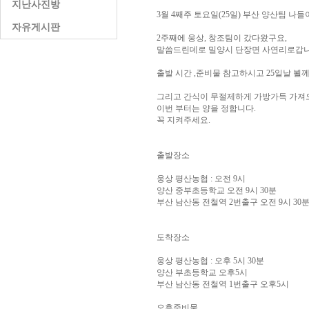
지난사진방
3월 4째주 토요일(25일) 부산 양산팀 나들
자유게시판
2주째에 웅상, 창조팀이 갔다왔구요,
말씀드린데로 밀양시 단장면 사연리로갑니
출발 시간 ,준비물 참고하시고 25일날 뵐께
그리고 간식이 무절제하게 가방가득 가져
이번 부터는 양을 정합니다.
꼭 지켜주세요.
출발장소
웅상 평산농협 : 오전 9시
양산 중부초등학교 오전 9시 30분
부산 남산동 전철역 2번출구 오전 9시 30
도착장소
웅상 평산농협 : 오후 5시 30분
양산 부초등학교 오후5시
부산 남산동 전철역 1번출구 오후5시
오후준비물