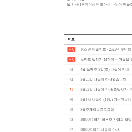
물,간식(1봉지이상은 모아서 나누어 먹을겁
청소년 예술캠프 <2025년 첫번째
노마드 빌리지-움직이는 마을을 
73
4월 둘째주-8일(토) 나들이 안내
72
3월25일 나들이 다녀왔습니다.
3월22일 나들이 안내(출발시간, 
71
70
3월1차 나들이 (11일) 다녀왔습니
69
3월주제학습프로그램
68
2006년 1학기 학부모 간담회 알림
67
2006년1학기 나들이 안내