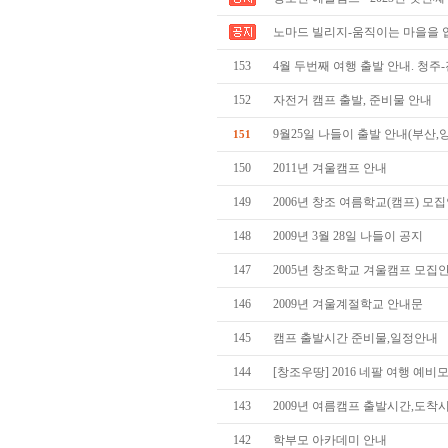
노마드 빌리지-움직이는 마을을 
153
4월 두번째 여행 출발 안내. 청주
152
자전거 캠프 출발, 준비물 안내
9월25일 나들이 출발 안내(부산,
151
150
2011년 겨울캠프 안내
149
2006년 창조 여름학교(캠프) 모
148
2009년 3월 28일 나들이 공지
147
2005년 창조학교 겨울캠프 모집
146
2009년 겨울계절학교 안내문
145
캠프 출발시간 준비물,일정안내
144
[창조우땅] 2016 네팔 여행 예
143
2009년 여름캠프 출발시간,도착
142
학부모 아카데미 안내