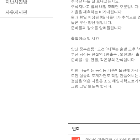
추석은 다들 잘 보내셨는지요.
지난사진방
추석지나고 벌써 내일 모래면 추분입니다.
기을을 재촉하는 비가내립니다.
자유게시판
원래 18일 예정된 9월나들이가 추석으로 인
물론 부산 양산 팀입니다.
준비물과 장소를 알려들립니다.
출빌장소 및 시간
양산 중부초등 : 오전 9시30분 출발 오후 5
부산 남산동 전철역 1번출구 : 오전10시 출
준비물 : 물, 연필, 작은양의 간식입니다.
이번 나들이는 동삼동 패총박물관에 가서
토된 실물의 조개가면도 직접 만들어보는 
점심을 먹은 다음은 조도 해양대학교로가서
그럼 그날 보도록 합시다.
청소년 예술캠프 <2025년 첫번째