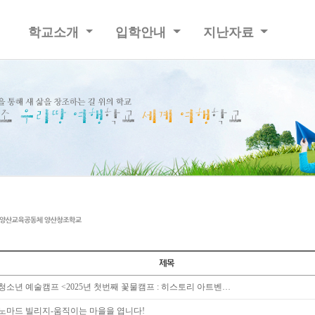
학교소개
입학안내
지난자료
청소년 예술캠프 <2025년 첫번째 꽃물캠프 : 히스토리 아트벤…
노마드 빌리지-움직이는 마을을 엽니다!