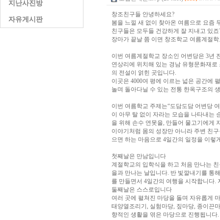
지난사진방
창조친구들 안녕하세요?
자유게시판
봄을 느낄 새 없이 찾아온 여름으로 요즘 
친구들은 모두들 건강하게 잘 지내고 있죠
장마가 끝날 쯤 이면 창조학교 여름계절학
이번 여름계절학교 장소인 어변당은 3년 
연상리에 위치해 있는 경남 유형문화재로 
의 전설이 얽힌 곳입니다.
이곳은 4000여 평에 이르는 넓은 공간에 
놀며 돌아다닐 수 있는 전통 한옥구조의 
이번 여름학교 주제는“도담도담 어변당 
이 아무 탈 없이 자라는 모습을 나타내는
을 위해 손수 연못을, 만들어 물고기에게 
이야기처럼 몸의 성장만 아니라 주변 친구
으면 하는 마음으로 4일간의 일정을 이렇
첫째날은 만남입니다
계절학교의 입학식을 하고 처음 만나는 친
을과 만나는 날입니다. 반 빛깔내기를 통해
를 만들면서 4일간의 여행을 시작합니다.
둘째날은 스스로입니다
여러 곳에 펼쳐진 마당을 돌며 자유롭게 
태양열조리기, 실험마당, 짚마당, 종이끈
향적인 생활을 엮은 마당으로 진행됩니다.