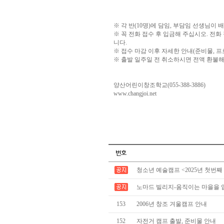
※ 각 반(10명)에 담임, 부담임 선생님이 
※ 꼭 전화 접수 후 입금해 주십시오. 전화
니다.
※ 접수 마감 이후 자세한 안내(준비물, 프
※ 출발 일주일 전 취소하시면 전액 환불해 
양산어린이창조학교(055-388-3886)
www.changjoi.net
청소년 예술캠프 <2025년 첫번째
노마드 빌리지-움직이는 마을을 
153
2006년 창조 겨울캠프 안내
152
자전거 캠프 출발, 준비물 안내