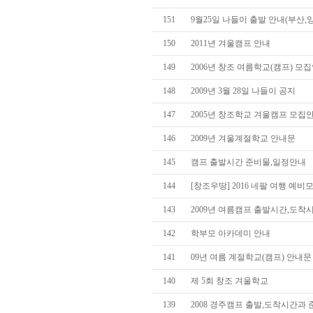
151
9월25일 나들이 출발 안내(부산,
150
2011년 겨울캠프 안내
149
2006년 창조 여름학교(캠프) 모
148
2009년 3월 28일 나들이 공지
147
2005년 창조학교 겨울캠프 모집
146
2009년 겨울계절학교 안내문
145
캠프 출발시간 준비물,일정안내
144
[창조우땅] 2016 네팔 여행 예
143
2009년 여름캠프 출발시간,도착
142
학부모 아카데미 안내
141
09년 여름 계절학교(캠프) 안내문
140
제 5회 창조 겨울학교
139
2008 경주캠프 출발,도착시간과