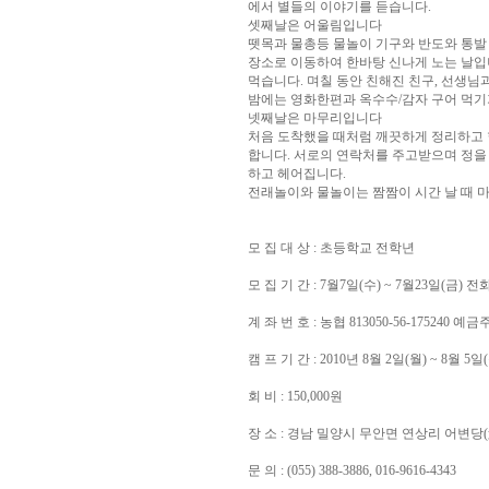
에서 별들의 이야기를 듣습니다.
셋째날은 어울림입니다
뗏목과 물총등 물놀이 기구와 반도와 통발
장소로 이동하여 한바탕 신나게 노는 날입
먹습니다. 며칠 동안 친해진 친구, 선생님
밤에는 영화한편과 옥수수/감자 구어 먹기
넷째날은 마무리입니다
처음 도착했을 때처럼 깨끗하게 정리하고 
합니다. 서로의 연락처를 주고받으며 정을
하고 헤어집니다.
전래놀이와 물놀이는 짬짬이 시간 날 때 
모 집 대 상 : 초등학교 전학년
모 집 기 간 : 7월7일(수) ~ 7월23일(금)
계 좌 번 호 : 농협 813050-56-175240 예금
캠 프 기 간 : 2010년 8월 2일(월) ~ 8월 5일
회 비 : 150,000원
장 소 : 경남 밀양시 무안면 연상리 어변당
문 의 : (055) 388-3886, 016-9616-4343