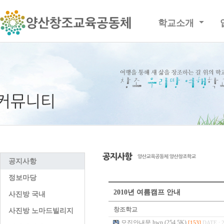
학교소개
공지사항
정보마당
2010년 여름캠프 안내
사진방 국내
창조학교
사진방 노마드빌리지
모집안내문.hwp (254.5K)
[153]
DATE : 2