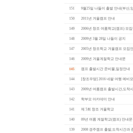
151
9월25일 나들이 출발 안내(부산,
150
2011년 겨울캠프 안내
149
2006년 창조 여름학교(캠프) 모
148
2009년 3월 28일 나들이 공지
147
2005년 창조학교 겨울캠프 모집
146
2009년 겨울계절학교 안내문
캠프 출발시간 준비물,일정안내
145
144
[창조우땅] 2016 네팔 여행 예
143
2009년 여름캠프 출발시간,도착
142
학부모 아카데미 안내
141
제 5회 창조 겨울학교
140
09년 여름 계절학교(캠프) 안내문
139
2008 경주캠프 출발,도착시간과