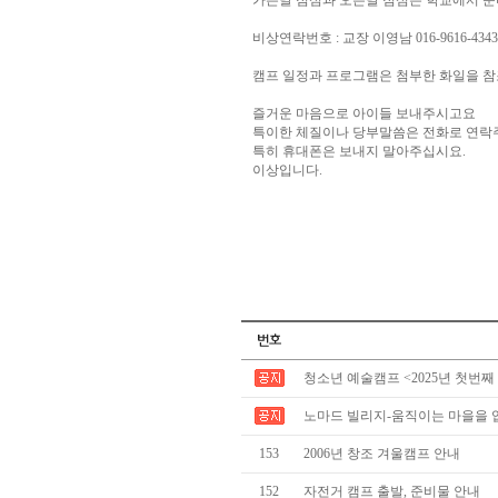
가는날 점심과 오는날 점심은 학교에서 준
비상연락번호 : 교장 이영남 016-9616-434
캠프 일정과 프로그램은 첨부한 화일을 참
즐거운 마음으로 아이들 보내주시고요
특이한 체질이나 당부말씀은 전화로 연락
특히 휴대폰은 보내지 말아주십시요.
이상입니다.
청소년 예술캠프 <2025년 첫번째
노마드 빌리지-움직이는 마을을 
153
2006년 창조 겨울캠프 안내
152
자전거 캠프 출발, 준비물 안내