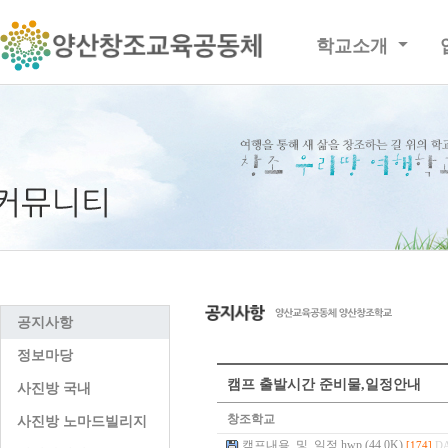
학교소개
공지사항
정보마당
캠프 출발시간 준비물,일정안내
사진방 국내
창조학교
사진방 노마드빌리지
캠프내용_및_일정.hwp (44.0K)
[174]
DA