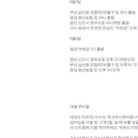
8월3일
부산 남산동 전철역2번출구 앞 10시 출발
웅상 평산농협 앞 10시 출발
양산 신도시 중부초등 10시30분 출발
12시 밀양시 무안면 연상리 “어변당” 도착
8월6일
밀양 어변당 1시 출발
양산 신도시 중부초등 오후 2시30분도착
부산 남산동 전철역2번출구 앞 오후3시 
웅상 평산농협 앞 오후 3시도착
개별 준비물
세면도구(치약, 비누는 학교에서준비합니다
갈아입을 여벌 옷, 긴옷1벌, 잘 때 배를 
각 소지품에 이름 적어주세요. 속옷도 마찬