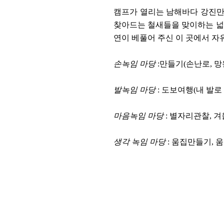
캠프가 열리는 남해바다 강진만
찾아드는 철새들을 맞이하는 넓
연이 베풀어 주신 이 곳에서 자
손녹임 마당
:만들기(손난로, 망
발녹임 마당
: 도보여행(내 발
마음녹임 마당
: 별자리관찰, 겨
생각 녹임 마당
: 움집만들기, 