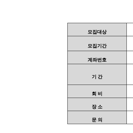
모집대상
모집기간
계좌번호
기 간
회 비
장 소
문 의