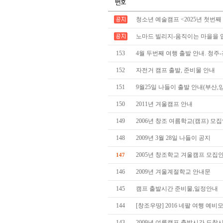
청소년 예술캠프 <2025년 첫번째
노마드 빌리지-움직이는 마을을 
153
4월 두번째 여행 출발 안내. 청주
152
자전거 캠프 출발, 준비물 안내
151
9월25일 나들이 출발 안내(부산,
150
2011년 겨울캠프 안내
149
2006년 창조 여름학교(캠프) 모
148
2009년 3월 28일 나들이 공지
2005년 창조학교 겨울캠프 모집
147
146
2009년 겨울계절학교 안내문
145
캠프 출발시간 준비물,일정안내
144
[창조우땅] 2016 네팔 여행 예
143
2009년 여름캠프 출발시간,도착