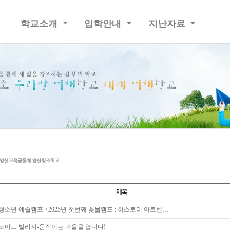
학교소개
입학안내
지난자료
청소년 예술캠프 <2025년 첫번째 꽃물캠프 : 히스토리 아트벤…
노마드 빌리지-움직이는 마을을 엽니다!