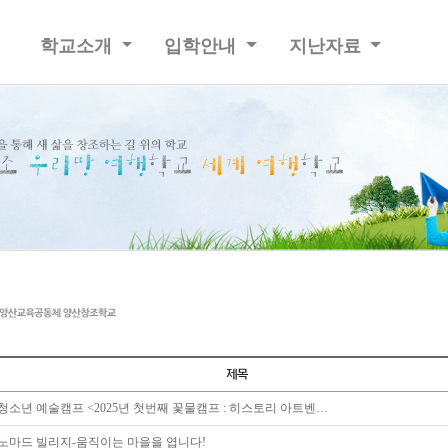
학교소개
입학안내
지난자료
청소년 예술캠프 <2025년 첫번째 꽃물캠프 : 히스토리 아트벤…
노마드 빌리지-움직이는 마을을 엽니다!