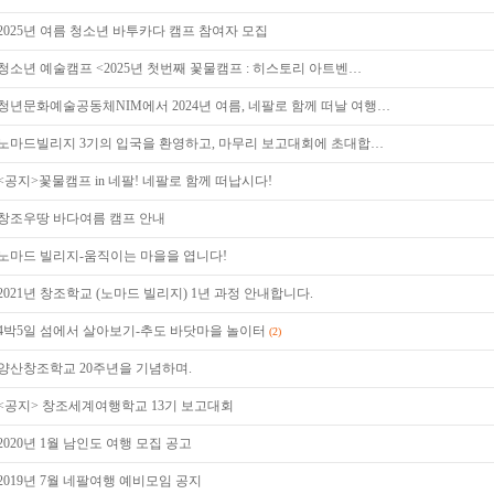
2025년 여름 청소년 바투카다 캠프 참여자 모집
청소년 예술캠프 <2025년 첫번째 꽃물캠프 : 히스토리 아트벤…
청년문화예술공동체NIM에서 2024년 여름, 네팔로 함께 떠날 여행…
노마드빌리지 3기의 입국을 환영하고, 마무리 보고대회에 초대합…
<공지>꽃물캠프 in 네팔! 네팔로 함께 떠납시다!
창조우땅 바다여름 캠프 안내
노마드 빌리지-움직이는 마을을 엽니다!
2021년 창조학교 (노마드 빌리지) 1년 과정 안내합니다.
4박5일 섬에서 살아보기-추도 바닷마을 놀이터
(2)
양산창조학교 20주년을 기념하며.
<공지> 창조세계여행학교 13기 보고대회
2020년 1월 남인도 여행 모집 공고
2019년 7월 네팔여행 예비모임 공지