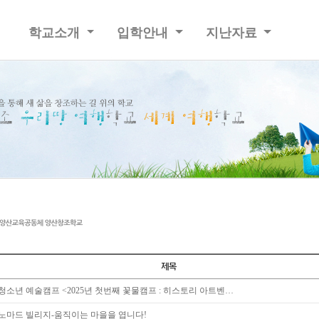
학교소개
입학안내
지난자료
청소년 예술캠프 <2025년 첫번째 꽃물캠프 : 히스토리 아트벤…
노마드 빌리지-움직이는 마을을 엽니다!